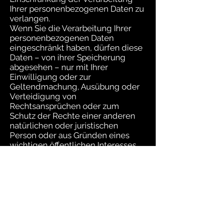
Ihrer personenbezogenen Daten zu
verlangen.
Wenn Sie die Verarbeitung Ihrer
personenbezogenen Daten
eingeschränkt haben, dürfen diese
Daten – von ihrer Speicherung
abgesehen – nur mit Ihrer
Einwilligung oder zur
Geltendmachung, Ausübung oder
Verteidigung von
Rechtsansprüchen oder zum
Schutz der Rechte einer anderen
natürlichen oder juristischen
Person oder aus Gründen eines
wichtigen öffentlichen Interesses
der Europäischen Union oder eines
Mitgliedstaats verarbeitet werden.
3. Datenerfassung auf dieser
Website Kontaktformular
Wenn Sie uns per Kontaktformular
Anfragen zukommen lassen,